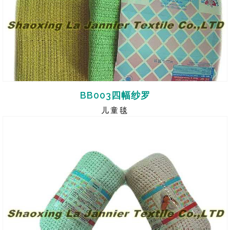
BB003四幅纱罗
儿童毯