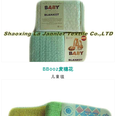
BB002麦穗花
儿童毯