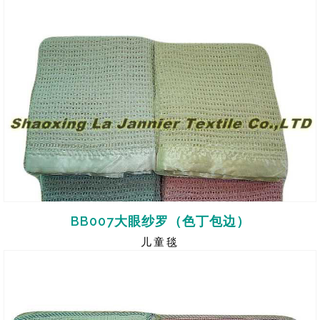
BB007大眼纱罗（色丁包边）
儿童毯