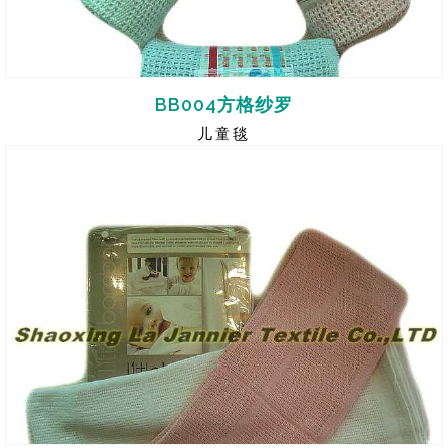
BB004方格纱罗
儿童毯